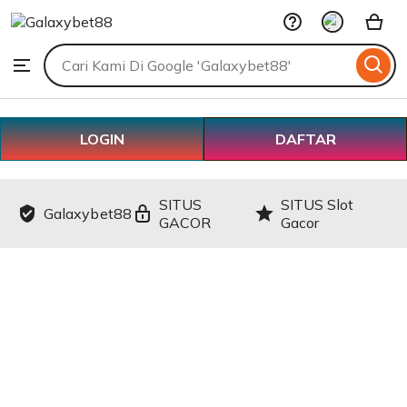
Galaxybet88
Skip
to
Search
Browse
ontent
for
items
or
shops
LOGIN
DAFTAR
SITUS
SITUS Slot
Galaxybet88
GACOR
Gacor