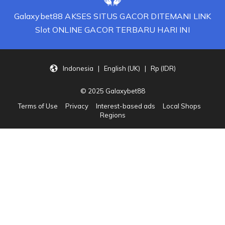
Galaxybet88 AKSES SITUS GACOR DITEMANI LINK
Slot ONLINE GACOR TERBARU HARI INI
Indonesia | English (UK) | Rp (IDR)
© 2025 Galaxybet88
Terms of Use
Privacy
Interest-based ads
Local Shops
Regions